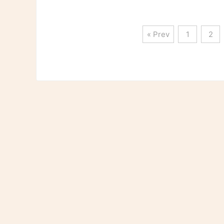
« Prev
1
2