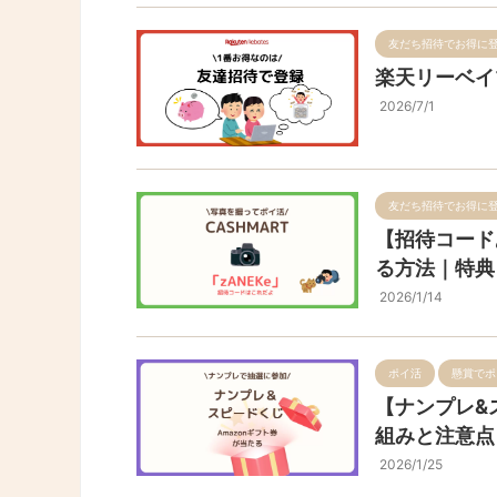
友だち招待でお得に
楽天リーベイ
2026/7/1
友だち招待でお得に
【招待コード
る方法｜特典
2026/1/14
ポイ活
懸賞でポ
【ナンプレ&
組みと注意点
2026/1/25