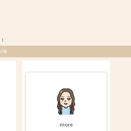
T！
イ活
more