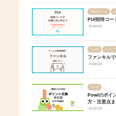
移動系 ポイ活
PUI招待コ
2026/3/5
ポイ活
ゲームで
ファンキルで
2026/3/4
ポイ活
Powlのポ
方・注意点ま
2025/7/6