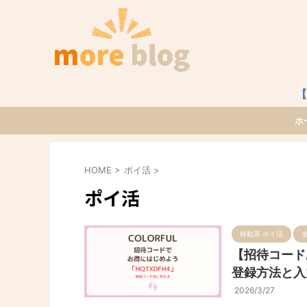
【
ホ
HOME
>
ポイ活
>
ポイ活
移動系 ポイ活
【招待コード
登録方法と入
2026/3/27