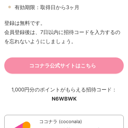
有効期限：取得日から3ヶ月
登録は無料です。
会員登録後は、7日以内に招待コードを入力するの
を忘れないようにしましょう。
ココナラ公式サイトはこちら
1,000円分のポイントがもらえる招待コード：
N6WBWK
ココナラ (coconala)