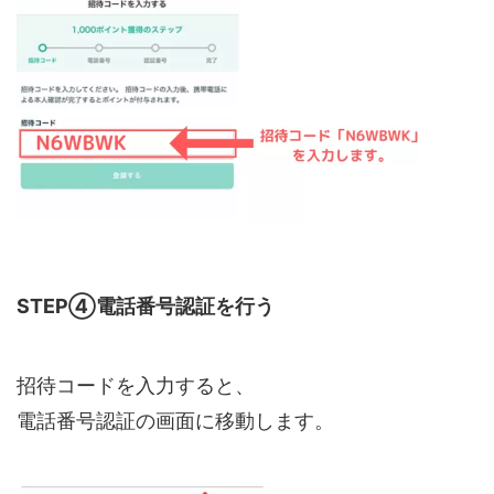
STEP
④電話番号認証を行う
招待コードを入力すると、
電話番号認証の画面に移動します。