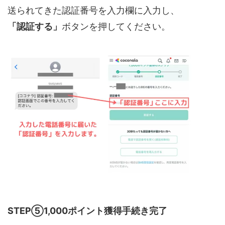
送られてきた認証番号を入力欄に入力し、
「認証する」
ボタンを押してください。
STEP
⑤1,000ポイント獲得手続き完了