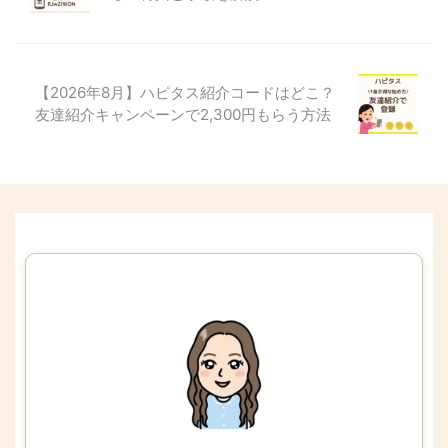
【2026年8月】ハピタス紹介コードはどこ？
友達紹介キャンペーンで2,300円もらう方法