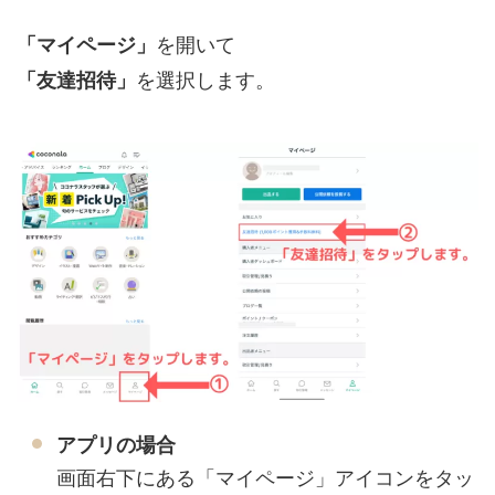
「マイページ」
を開いて
「友達招待」
を選択します。
アプリの場合
画面右下にある「マイページ」アイコンをタッ