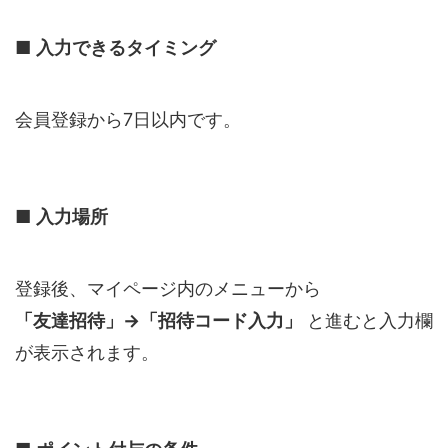
■
入力できるタイミング
会員登録から7日以内です。
■
入力場所
登録後、マイページ内のメニューから
「友達招待」→「招待コード入力」
と進むと入力欄
が表示されます。