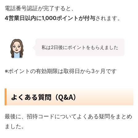
電話番号認証が完了すると、
4営業日以内に1,000ポイントが付与
されます。
私は2日後にポイントをもらえました
※ポイントの有効期限は取得日から3ヶ月です
よくある質問（Q&A）
最後に、招待コードについてよくある疑問をまとめ
ました。