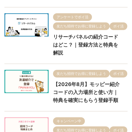
アンケートでポイ活
友だち招待でお得に登録しよう
ポイ活
リサーチパネルの紹介コード
はどこ？｜登録方法と特典を
解説
友だち招待でお得に登録しよう
ポイ活
【2026年8月】モッピー紹介
コードの入力場所と使い方｜
特典を確実にもらう登録手順
キャンペーン中
友だち招待でお得に登録しよう
ポイ活