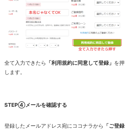
全て入力できたら
「利用規約に同意して登録」
を押
します。
STEP
④メールを確認する
登録したメールアドレス宛にココナラから
「ご登録