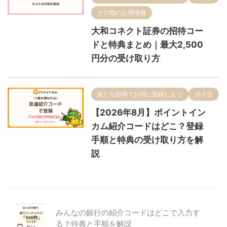
その他のお得情報
大和コネクト証券の招待コー
ドと特典まとめ｜最大2,500
円分の受け取り方
友だち招待でお得に登録しよう
ポイ活
【2026年8月】ポイントイン
カム紹介コードはどこ？登録
手順と特典の受け取り方を解
説
みんなの銀行の紹介コードはどこで入力す
る？特典と手順を解説