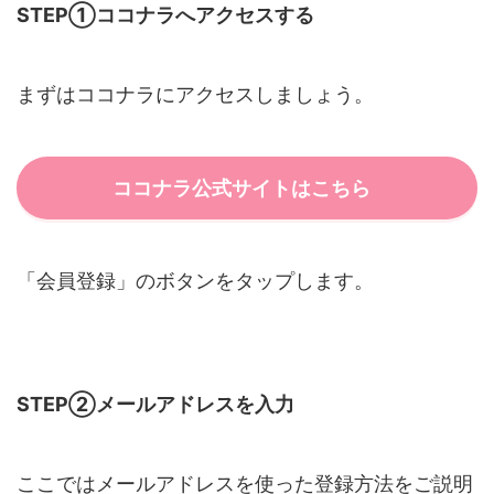
STEP①ココナラへアクセスする
まずはココナラにアクセスしましょう。
ココナラ公式サイトはこちら
「会員登録」のボタンをタップします。
STEP
②メールアドレスを入力
ここではメールアドレスを使った登録方法をご説明