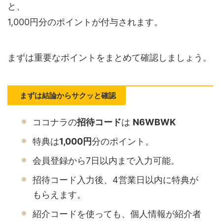
と、
1,000円分のポイントが付与されます。
まずは重要なポイントをまとめて確認しましょう。
まずは結論からサクッと確認
ココナラの
招待コード
は
N6WBWK
特典は
1,000円
分のポイント。
会員登録から7日以内まで入力可能。
招待コード入力後、4営業日以内に特典が
もらえます。
紹介コードを使っても、個人情報が紹介者